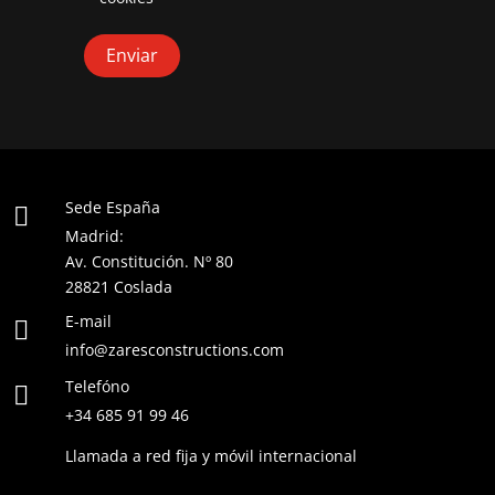
Sede España

Madrid:
Av. Constitución. Nº 80
28821 Coslada
E-mail

info@zaresconstructions.com
Telefóno

+34 685 91 99 46
Llamada a red fija y móvil internacional