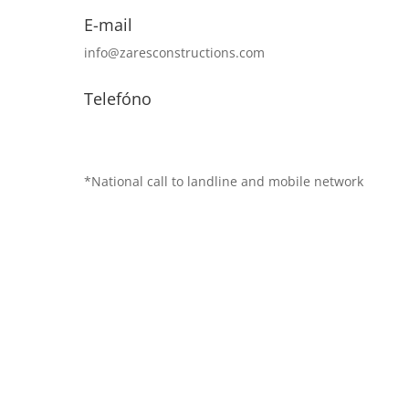
E-mail
info@zaresconstructions.com
Telefóno
+351 211 325 595
+351 932 158 580
*National call to landline and mobile network
Preguntas Frecuentes
Política de Privacidad
Centro de Arbitaje
Política de Cookies